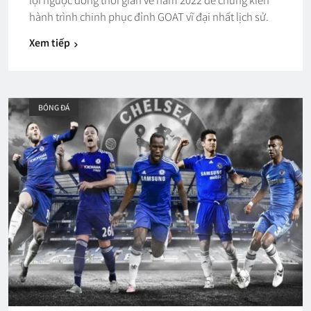
hành trình chinh phục đỉnh GOAT vĩ đại nhất lịch sử.
Xem tiếp
BÓNG ĐÁ