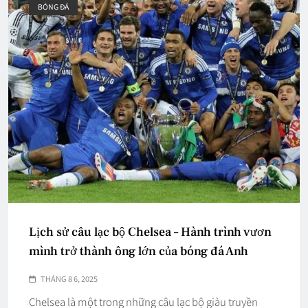
BÓNG ĐÁ
Lịch sử câu lạc bộ Chelsea – Hành trình vươn
mình trở thành ông lớn của bóng đá Anh
THÁNG 8 6, 2025
Chelsea là một trong những câu lạc bộ giàu truyền