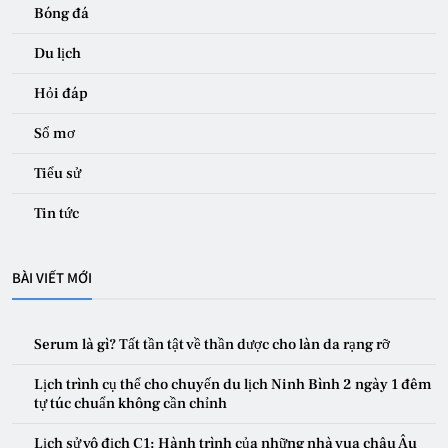
Bóng đá
Du lịch
Hỏi đáp
Sổ mơ
Tiểu sử
Tin tức
BÀI VIẾT MỚI
Serum là gì? Tất tần tật về thần dược cho làn da rạng rỡ
Lịch trình cụ thể cho chuyến du lịch Ninh Bình 2 ngày 1 đêm
tự túc chuẩn không cần chỉnh
Lịch sử vô địch C1: Hành trình của những nhà vua châu Âu