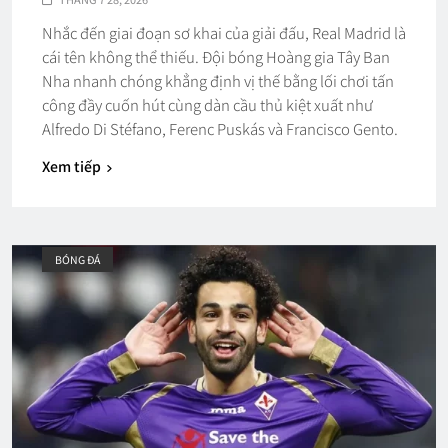
Nhắc đến giai đoạn sơ khai của giải đấu, Real Madrid là
cái tên không thể thiếu. Đội bóng Hoàng gia Tây Ban
Nha nhanh chóng khẳng định vị thế bằng lối chơi tấn
công đầy cuốn hút cùng dàn cầu thủ kiệt xuất như
Alfredo Di Stéfano, Ferenc Puskás và Francisco Gento.
Xem tiếp
BÓNG ĐÁ