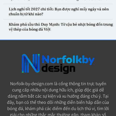
Lịch nghỉ tết 2027 chi tiết: Bạn được nghỉ mấy ngày và nên
chuẩn bị từ khi nào?
Khám phá cầu thủ Duy Mạnh: Từ cậu bé nhặt bóng đến trung
vệ thép của bóng đá Việt
Norfolk-by-design.com là cổng thông tin trực tuyến
cung cấp nhiều nội dung hữu ích, giúp độc giả dễ
dàng nắm bắt các sự kiện và xu hướng đáng chú ý. Tại
đây, bạn có thể theo dõi những diễn biến hấp dẫn của
bóng đá, khám phá các điểm đến du lịch thú vị, tìm lời
giải cho những thắc mắc thường gặp, tham khảo sổ