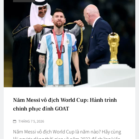
Năm Messi vô địch World Cup: Hành trình
chinh phục đỉnh GOAT
THÁNG 7 5, 2026
Năm Messi vô địch World Cup là năm nào? Hãy cùng
lội ngược dòng thời gian về năm 2022 để chứng kiến