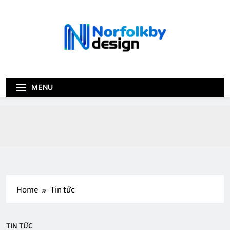
Skip
to
content
norfolk-by-
design.com
MENU
Home
Tin tức
TIN TỨC