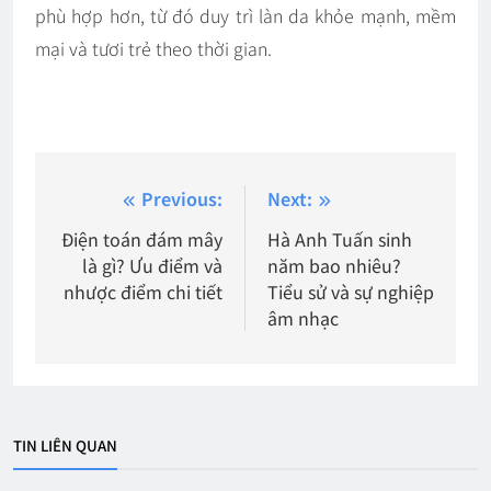
phù hợp hơn, từ đó duy trì làn da khỏe mạnh, mềm
mại và tươi trẻ theo thời gian.
Điều
Previous:
Next:
hướng
Điện toán đám mây
Hà Anh Tuấn sinh
là gì? Ưu điểm và
năm bao nhiêu?
bài
nhược điểm chi tiết
Tiểu sử và sự nghiệp
viết
âm nhạc
TIN LIÊN QUAN