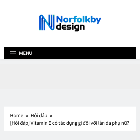
Skip
to
content
norfolk-by-
design.com
MENU
Home
Hỏi đáp
[Hỏi đáp] Vitamin E có tác dụng gì đối với làn da phụ nữ?