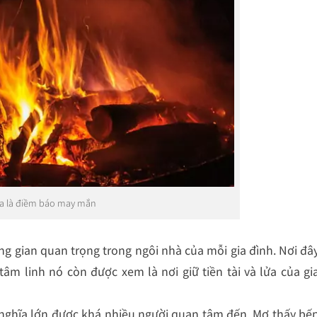
a là điềm báo may mắn
g gian quan trọng trong ngôi nhà của mỗi gia đình. Nơi đâ
âm linh nó còn được xem là nơi giữ tiền tài và lửa của gi
nghĩa lớn được khá nhiều người quan tâm đến. Mơ thấy bế