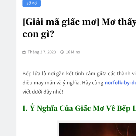
SỔ MƠ
[Giải mã giấc mơ] Mơ thấ
con gì?
Tháng 3 7, 2023
16 Mins
Bếp lửa là nơi gắn kết tình cảm giữa các thành 
điều may mắn và ý nghĩa. Hãy cùng
norfolk-by-d
viết dưới đây nhé!
I. Ý Nghĩa Của Giấc Mơ Về Bếp 