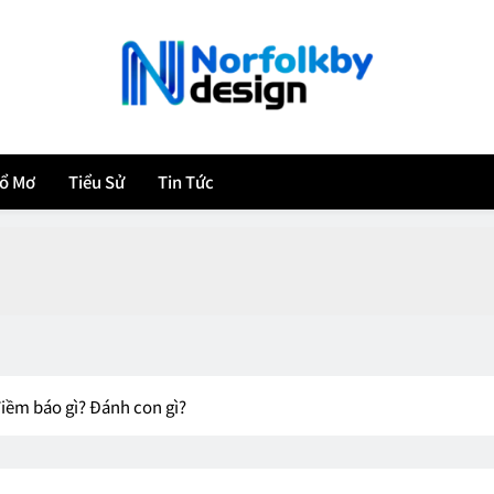
norfolk-by-design.co
ổ Mơ
Tiểu Sử
Tin Tức
điềm báo gì? Đánh con gì?