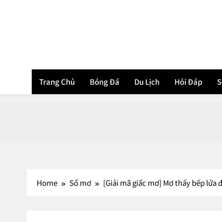
Skip
to
content
Trang Chủ
Bóng Đá
Du Lịch
Hỏi Đáp
S
Home
Sổ mơ
[Giải mã giấc mơ] Mơ thấy bếp lửa 