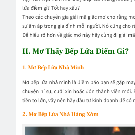
lửa điềm gì? Tốt hay xấu?
Theo các chuyên gia giải mã giấc mơ cho rằng m
sự ấm áp trong gia đình mỗi người. Nó cũng cho rằ
Để hiểu rõ hơn về giấc mơ này hãy cùng đi giải mã 
II. Mơ Thấy Bếp Lửa Điểm Gì?
1. Mơ Bếp Lửa Nhà Mình
Mơ bếp lửa nhà mình là điềm báo bạn sẽ gặp may m
chuyện hỉ sự, cưới xin hoặc đón thành viên mới
tiền to lớn, vậy nên hãy đầu tư kinh doanh để c
2. Mơ Bếp Lửa Nhà Hàng Xóm