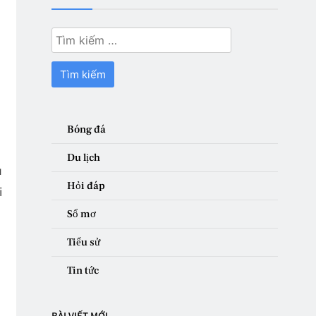
Tìm
kiếm
cho:
Bóng đá
Du lịch
u
Hỏi đáp
i
Sổ mơ
Tiểu sử
Tin tức
BÀI VIẾT MỚI