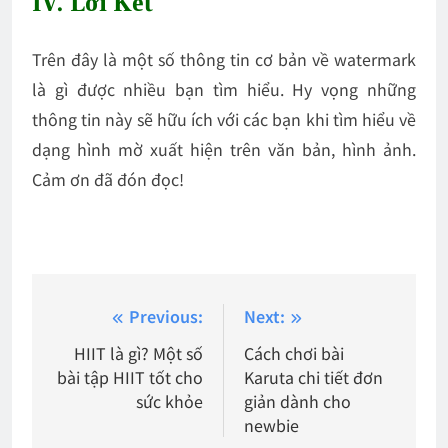
IV. Lời Kết
Trên đây là một số thông tin cơ bản về
watermark
là gì
được nhiều bạn tìm hiểu. Hy vọng những
thông tin này sẽ hữu ích với các bạn khi tìm hiểu về
dạng hình mờ xuất hiện trên văn bản, hình ảnh.
Cảm ơn đã đón đọc!
Điều
Previous:
Next:
hướng
HIIT là gì? Một số
Cách chơi bài
bài tập HIIT tốt cho
Karuta chi tiết đơn
bài
sức khỏe
giản dành cho
viết
newbie