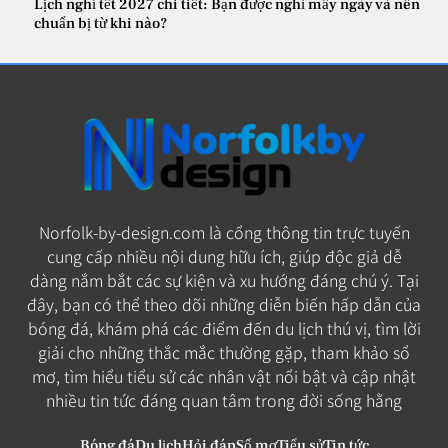
Lịch nghỉ tết 2027 chi tiết: Bạn được nghỉ mấy ngày và nên
chuẩn bị từ khi nào?
Norfolk-by-design.com là cổng thông tin trực tuyến
cung cấp nhiều nội dung hữu ích, giúp độc giả dễ
dàng nắm bắt các sự kiện và xu hướng đáng chú ý. Tại
đây, bạn có thể theo dõi những diễn biến hấp dẫn của
bóng đá, khám phá các điểm đến du lịch thú vị, tìm lời
giải cho những thắc mắc thường gặp, tham khảo sổ
mơ, tìm hiểu tiểu sử các nhân vật nổi bật và cập nhật
nhiều tin tức đáng quan tâm trong đời sống hằng
Bóng đá
Du lịch
Hỏi đáp
Sổ mơ
Tiểu sử
Tin tức