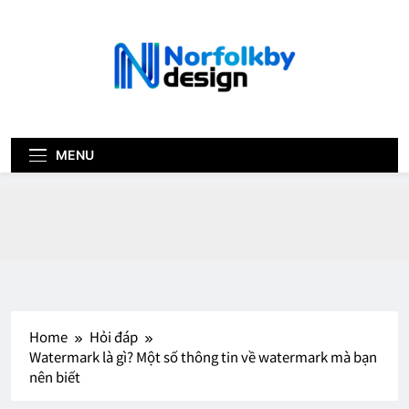
Skip
to
content
norfolk-by-
design.com
MENU
Home
Hỏi đáp
Watermark là gì? Một số thông tin về watermark mà bạn
nên biết