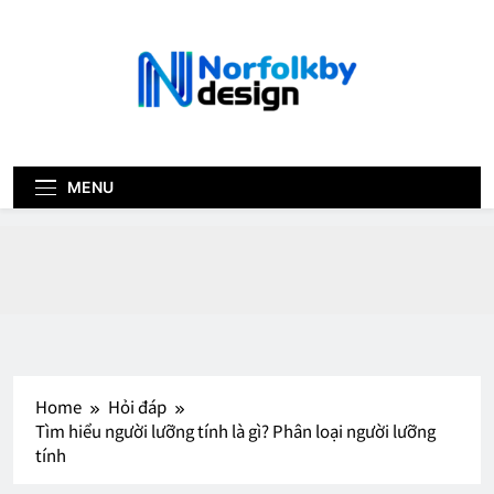
Skip
to
content
norfolk-by-
design.com
MENU
Home
Hỏi đáp
Tìm hiểu người lưỡng tính là gì? Phân loại người lưỡng
tính