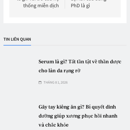
bài
thống miễn dịch
PhD là gì
viết
TIN LIÊN QUAN
Serum là gì? Tất tần tật về thần dược
cho làn da rạng rỡ
THÁNG 8 1, 2026
Gãy tay kiêng ăn gì? Bí quyết dinh
dưỡng giúp xương phục hồi nhanh
và chắc khỏe